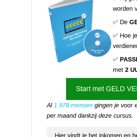
worden v
✅ De
G
✅ Hoe j
verdiene
✅
PASS
met
2 U
Start met GELD VE
Al
1.978 mensen
gingen je voor e
per maand dankzij deze cursus.
Hier vindt je het inkomen en h