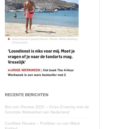
RECENTE BERICHTEN
Bol.com Review 2025 – Onze Ervaring met de
Grootste Webwinkel van Nederland
Coolblue Review – Profiteer nu van Black
Friday!