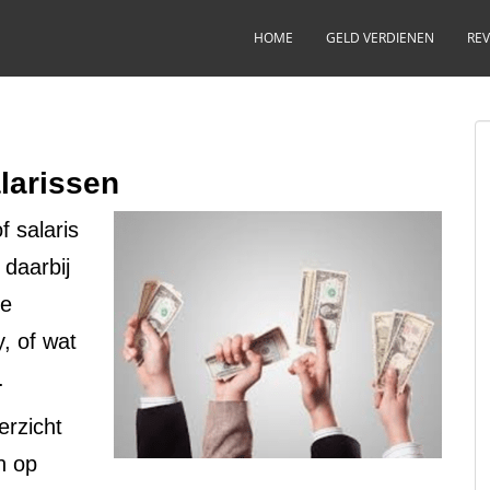
HOME
GELD VERDIENEN
REV
larissen
f salaris
daarbij
ie
, of wat
x.
erzicht
n op