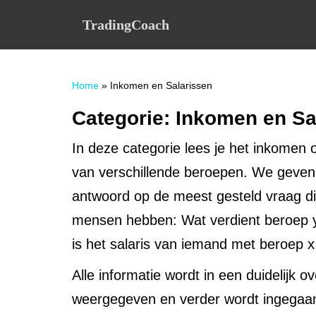
S
TradingCoach
k
i
p
t
Home
»
Inkomen en Salarissen
o
m
Categorie:
Inkomen en Sa
a
i
In deze categorie lees je het inkomen o
n
c
van verschillende beroepen. We geven 
o
antwoord op de meest gesteld vraag d
n
t
mensen hebben: Wat verdient beroep y
e
is het salaris van iemand met beroep 
n
t
Alle informatie wordt in een duidelijk ov
weergegeven en verder wordt ingegaa