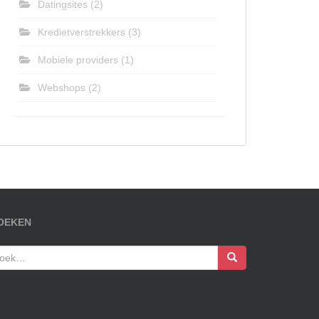
Datingsites
(2)
Kredietverstrekkers
(3)
Mobiele providers
(1)
Webshops
(2)
OEKEN
oek
ar: