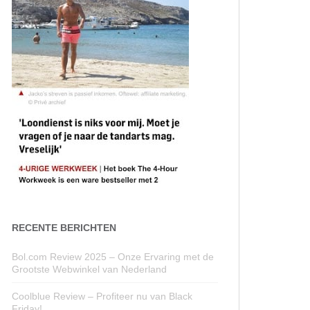
RECENTE BERICHTEN
Bol.com Review 2025 – Onze Ervaring met de
Grootste Webwinkel van Nederland
Coolblue Review – Profiteer nu van Black
Friday!