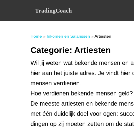
S
TradingCoach
k
i
p
t
Home
»
Inkomen en Salarissen
»
Artiesten
o
m
Categorie:
Artiesten
a
i
Wil jij weten wat bekende mensen en a
n
c
hier aan het juiste adres. Je vindt hie
o
mensen verdienen.
n
t
Hoe verdienen bekende mensen geld?
e
De meeste artiesten en bekende mense
n
met één duidelijk doel voor ogen: suc
t
dingen op zij moeten zetten om de stat