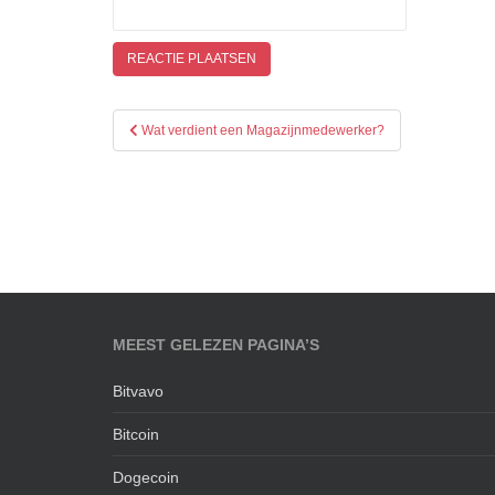
Bericht
Wat verdient een Magazijnmedewerker?
navigatie
MEEST GELEZEN PAGINA’S
Bitvavo
Bitcoin
Dogecoin