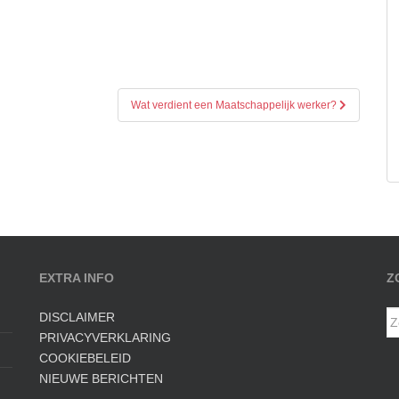
Wat verdient een Maatschappelijk werker?
EXTRA INFO
Z
Z
DISCLAIMER
na
PRIVACYVERKLARING
COOKIEBELEID
NIEUWE BERICHTEN