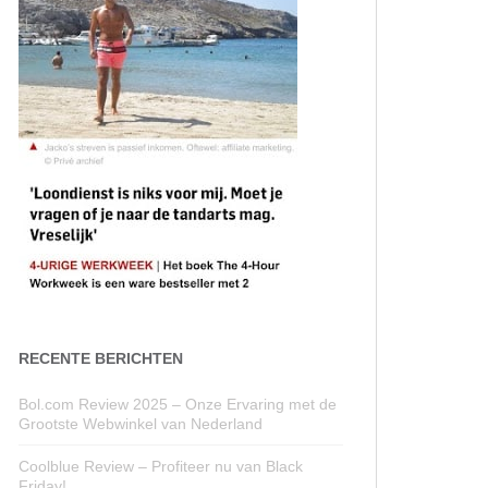
RECENTE BERICHTEN
Bol.com Review 2025 – Onze Ervaring met de
Grootste Webwinkel van Nederland
Coolblue Review – Profiteer nu van Black
Friday!