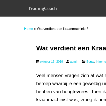
S
TradingCoach
k
i
p
t
Home
»
Wat verdient een Kraanmachinist?
o
m
a
i
Wat verdient een Kra
n
c
,
oktober 13, 2019
admin
Bouw
Inkome
o
n
t
Veel mensen vragen zich af wat e
e
beroep waarbij je een geweldig u
n
t
hebben van hoogtevrees. Toen ik
kraanmachinist was, vroeg ik hem 