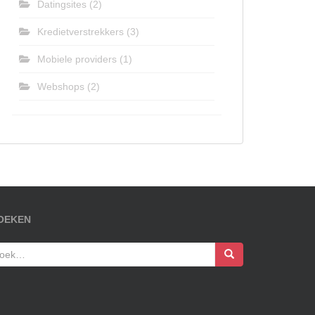
Datingsites
(2)
Kredietverstrekkers
(3)
Mobiele providers
(1)
Webshops
(2)
OEKEN
oek
ar: