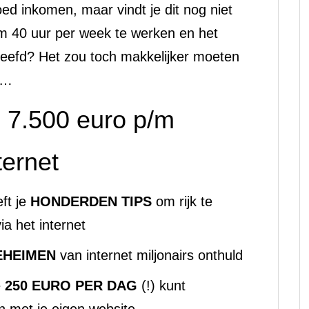
d inkomen, maar vindt je dit nog niet
om 40 uur per week te werken en het
leefd? Het zou toch makkelijker moeten
n…
 7.500 euro p/m
ternet
eft je
HONDERDEN TIPS
om rijk te
ia het internet
EHEIMEN
van internet miljonairs onthuld
e
250 EURO PER DAG
(!) kunt