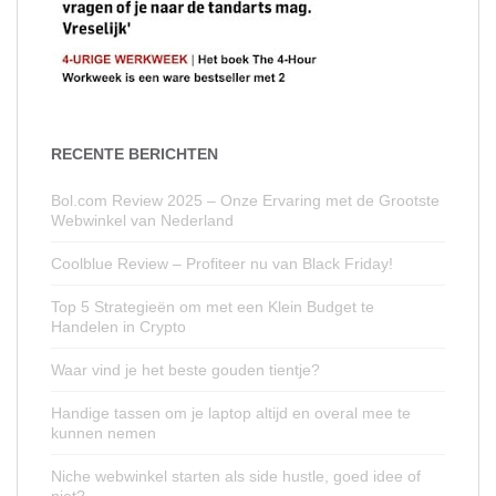
RECENTE BERICHTEN
Bol.com Review 2025 – Onze Ervaring met de Grootste
Webwinkel van Nederland
Coolblue Review – Profiteer nu van Black Friday!
Top 5 Strategieën om met een Klein Budget te
Handelen in Crypto
Waar vind je het beste gouden tientje?
Handige tassen om je laptop altijd en overal mee te
kunnen nemen
Niche webwinkel starten als side hustle, goed idee of
niet?