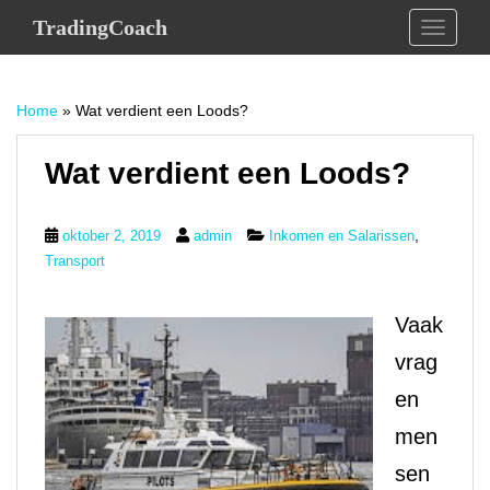
S
TradingCoach
TOGGLE
k
i
p
Home
»
Wat verdient een Loods?
t
o
m
Wat verdient een Loods?
a
i
,
oktober 2, 2019
admin
Inkomen en Salarissen
n
Transport
c
o
n
Vaak
t
vrag
e
n
en
t
men
sen