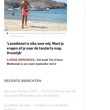
RECENTE BERICHTEN
Bol.com Review 2025 – Onze Ervaring met de
Grootste Webwinkel van Nederland
Coolblue Review – Profiteer nu van Black
Friday!