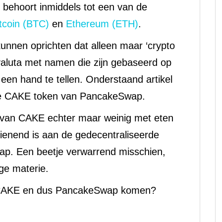
t behoort inmiddels tot een van de
tcoin (BTC)
en
Ethereum (ETH)
.
kunnen oprichten dat alleen maar ‘crypto
 valuta met namen die zijn gebaseerd op
p een hand te tellen. Onderstaand artikel
 de CAKE token van PancakeSwap.
 van CAKE echter maar weinig met eten
dienend is aan de gedecentraliseerde
. Een beetje verwarrend misschien,
ige materie.
van CAKE en dus PancakeSwap komen?