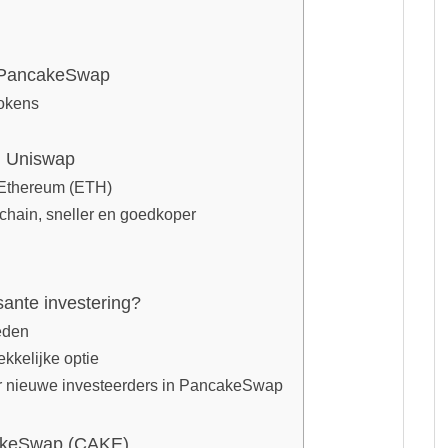
n PancakeSwap
tokens
n Uniswap
 Ethereum (ETH)
hain, sneller en goedkoper
ante investering?
eden
kkelijke optie
oor nieuwe investeerders in PancakeSwap
cakeSwap (CAKE)