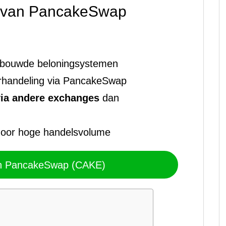
n van PancakeSwap
bouwde beloningsystemen
erhandeling via PancakeSwap
via andere exchanges
dan
oor hoge handelsvolume
in PancakeSwap (CAKE)