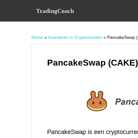
S
TradingCoach
k
i
p
t
Home
»
Investeren in Cryptomunten
»
PancakeSwap 
o
m
a
i
PancakeSwap (CAKE)
n
c
o
n
t
e
n
t
PancakeSwap is een cryptocurren