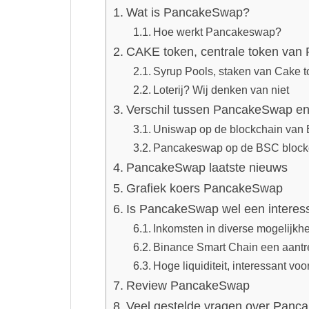
Wat is PancakeSwap?
Hoe werkt Pancakeswap?
CAKE token, centrale token va
Syrup Pools, staken van Cake 
Loterij? Wij denken van niet
Verschil tussen PancakeSwap e
Uniswap op de blockchain van
Pancakeswap op de BSC blockc
PancakeSwap laatste nieuws
Grafiek koers PancakeSwap
Is PancakeSwap wel een interess
Inkomsten in diverse mogelijkh
Binance Smart Chain een aantre
Hoge liquiditeit, interessant v
Review PancakeSwap
Veel gestelde vragen over Pan