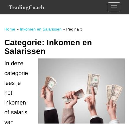
S
TradingCoach
TOGGLE
k
i
p
Home
»
Inkomen en Salarissen
»
Pagina 3
t
o
Categorie:
Inkomen en
m
Salarissen
a
i
n
In deze
c
categorie
o
lees je
n
t
het
e
inkomen
n
t
of salaris
van