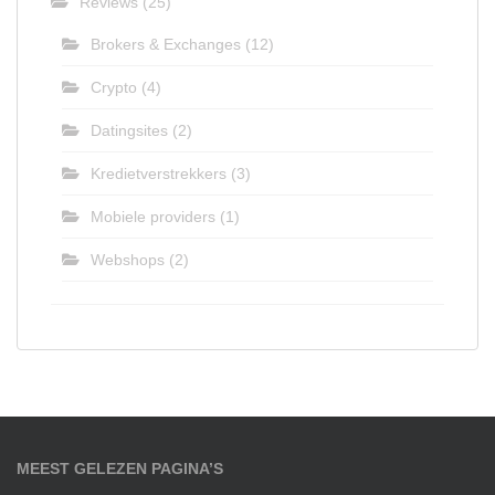
Reviews
(25)
Brokers & Exchanges
(12)
Crypto
(4)
Datingsites
(2)
Kredietverstrekkers
(3)
Mobiele providers
(1)
Webshops
(2)
MEEST GELEZEN PAGINA’S