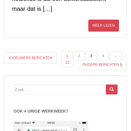
maar dat is […]
MEER LEZEN
BERICHTEN
1
2
3
4
…
NIEUWERE BERICHTEN
PAGINERING
22
OUDERE BERICHTEN
Zoek
naar:
OOK 4 URIGE WERKWEEK?