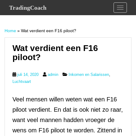
S
TradingCoach
TOGGLE
k
i
p
Home
»
Wat verdient een F16 piloot?
t
o
m
Wat verdient een F16
a
piloot?
i
n
c
,
juli 14, 2020
admin
Inkomen en Salarissen
o
Luchtvaart
n
t
Veel mensen willen weten wat een F16
e
n
piloot verdient. En dat is ook niet zo raar,
t
want veel mannen hadden vroeger de
wens om F16 piloot te worden. Zittend in