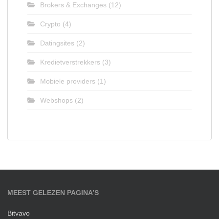
Brokers & Exchanges
(12)
Crypto
(4)
Datingsites
(2)
Kredietverstrekkers
(3)
Mobiele providers
(1)
Webshops
(2)
MEEST GELEZEN PAGINA’S
Bitvavo