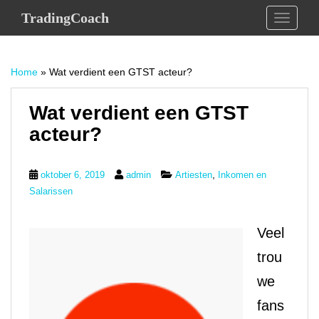
S
TradingCoach
TOGGLE
k
i
p
Home
»
Wat verdient een GTST acteur?
t
o
m
Wat verdient een GTST
a
acteur?
i
n
c
,
oktober 6, 2019
admin
Artiesten
Inkomen en
o
Salarissen
n
t
Veel
e
n
trou
t
we
fans