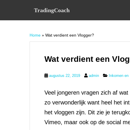
S
TradingCoach
k
i
p
t
Home
»
Wat verdient een Vlogger?
o
m
a
i
Wat verdient een Vlo
n
c
augustus 22, 2019
admin
Inkomen en 
o
n
t
Veel jongeren vragen zich af wat 
e
zo verwonderlijk want heel het in
n
t
het vloggen zijn. Dit zie je teru
Vimeo, maar ook op de social m