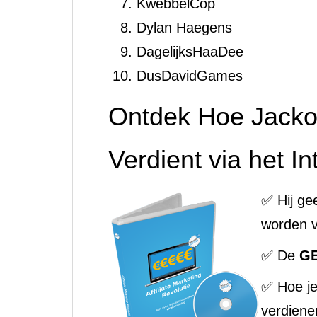
KwebbelCop
Dylan Haegens
DagelijksHaaDee
DusDavidGames
Ontdek Hoe Jacko
Verdient via het In
✅ Hij ge
worden v
✅ De
G
✅ Hoe j
verdiene