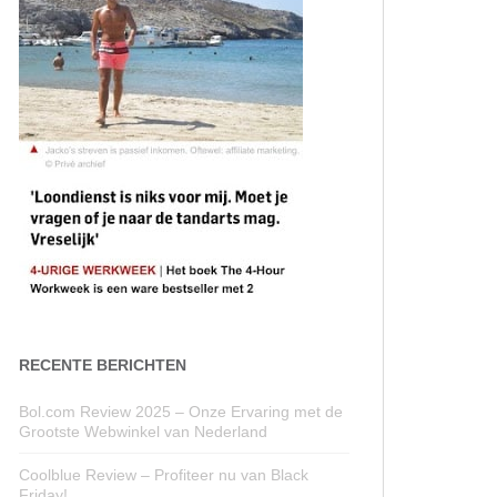
RECENTE BERICHTEN
Bol.com Review 2025 – Onze Ervaring met de
Grootste Webwinkel van Nederland
Coolblue Review – Profiteer nu van Black
Friday!