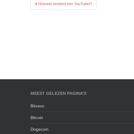
Bericht
Hoeveel verdient een YouTuber?
navigatie
MEEST GELEZEN PAGINA’S
Bitvavo
Bitcoin
Dogecoin