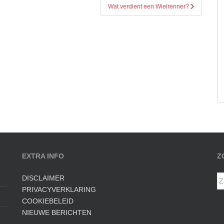
Wat verdient een Wielrenner?
EXTRA INFO
Z
Z
DISCLAIMER
na
PRIVACYVERKLARING
COOKIEBELEID
NIEUWE BERICHTEN